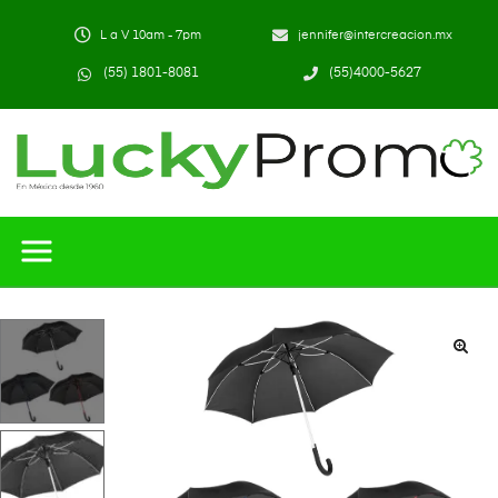
L a V 10am - 7pm
jennifer@intercreacion.mx
(55) 1801-8081
(55)4000-5627