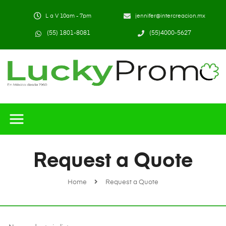
L a V 10am - 7pm
jennifer@intercreacion.mx
(55) 1801-8081
(55)4000-5627
Request a Quote
Home
Request a Quote