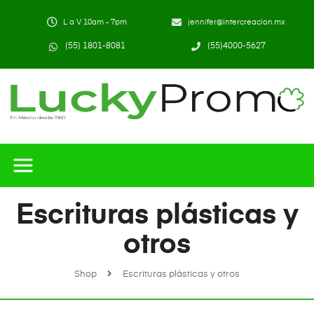
L a V 10am - 7pm
jennifer@intercreacion.mx
(55) 1801-8081
(55)4000-5627
Escrituras plásticas y
otros
Shop
Escrituras plásticas y otros