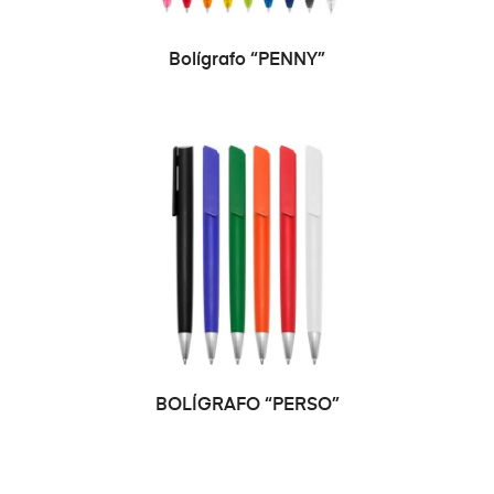
SELECCIONAR OPCIONES
Bolígrafo “PENNY”
SELECCIONAR
BOLÍGRAFO “PERSO”
OPCIONES