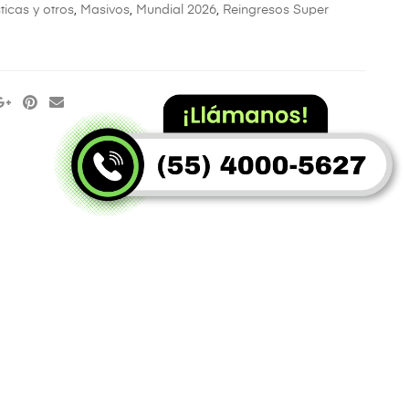
ticas y otros
,
Masivos
,
Mundial 2026
,
Reingresos Super