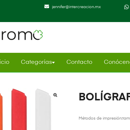
jennifer@intercreacion.mx
icio
Categorías
Contacto
Conócen
BOLÍGRA
Métodos de impresión:tampo