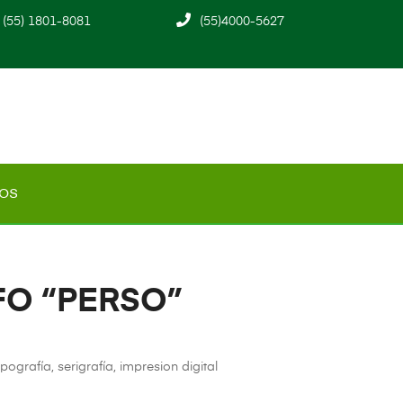
(55) 1801-8081
(55)4000-5627
os
FO “PERSO”
grafía, serigrafía, impresion digital