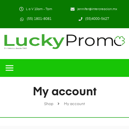
L a V 10am - 7pm
jennifer@intercreacion.mx
(55) 1801-8081
(55)4000-5627
My account
Shop
My account