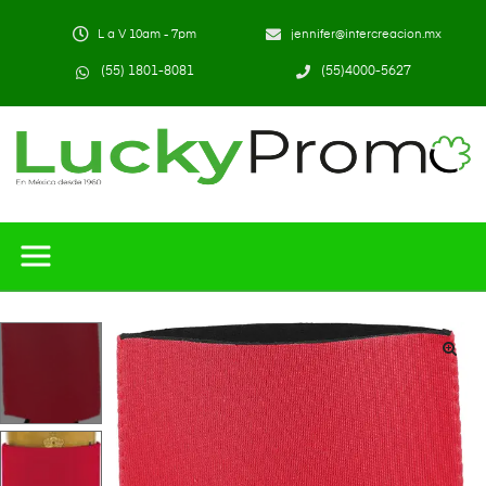
L a V 10am - 7pm
jennifer@intercreacion.mx
(55) 1801-8081
(55)4000-5627