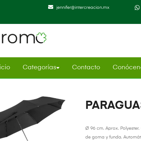
jennifer@intercreacion.mx
icio
Categorías
Contacto
Conócen
PARAGUA
Ø 96 cm. Aprox. Polyester.
de goma y funda. Automát