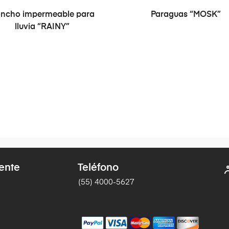
SELECCIONAR OPCIONE
ncho impermeable para
Paraguas “MOSK”
lluvia “RAINY”
iente
Teléfono
(55) 4000-5627