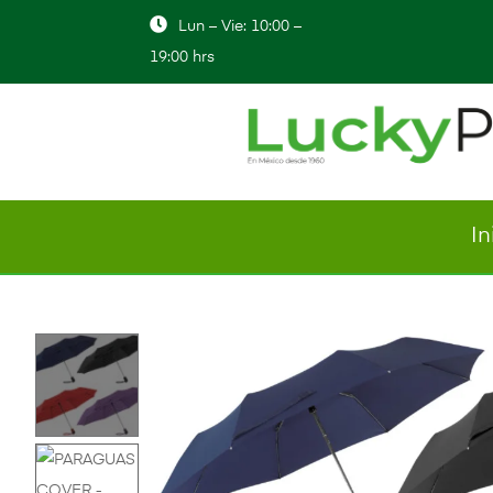
Lun – Vie: 10:00 –
19:00 hrs
In