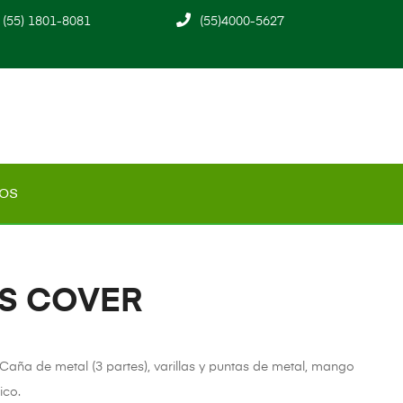
(55) 1801-8081
(55)4000-5627
os
S COVER
 Caña de metal (3 partes), varillas y puntas de metal, mango
ico.