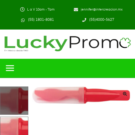
L a V 10am - 7pm
jennifer@intercreacion.mx
(55) 1801-8081
(55)4000-5627