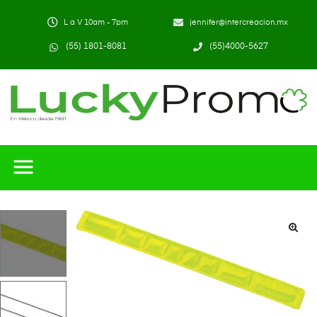
L a V 10am - 7pm
jennifer@intercreacion.mx
(55) 1801-8081
(55)4000-5627