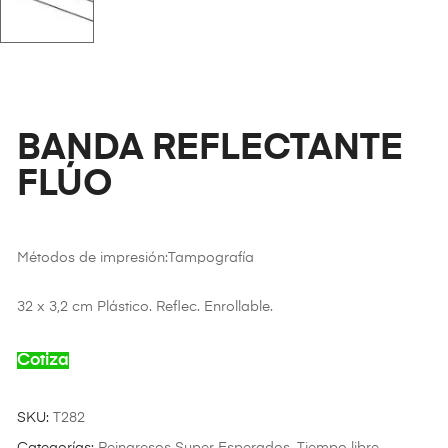
BANDA REFLECTANTE
FLÚO
Métodos de impresión:Tampografía
32 x 3,2 cm Plástico. Reflec. Enrollable.
Cotiza
SKU:
T282
Categorías:
Reingresos Super Esperados
,
Tiempo libre