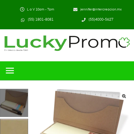
L a V 10am - 7pm
jennifer@intercreacion.mx
(55) 1801-8081
(55)4000-5627