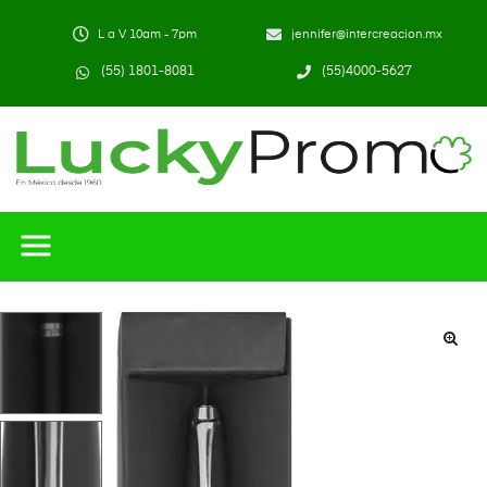
L a V 10am - 7pm
jennifer@intercreacion.mx
(55) 1801-8081
(55)4000-5627