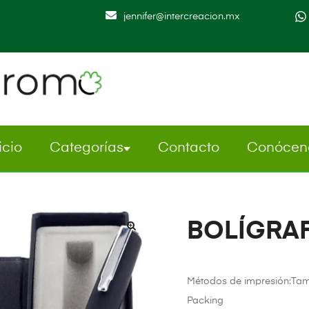
jennifer@intercreacion.mx
icio
Categorías
Contacto
Conócen
BOLÍGRAF
Métodos de impresión:Tampog
Packing