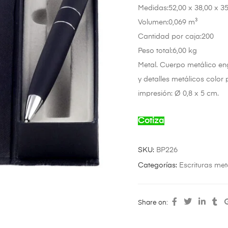
Medidas:52,00 x 38,00 x 3
Volumen:0,069 m³
Cantidad por caja:200
Peso total:6,00 kg
Metal. Cuerpo metálico en
y detalles metálicos color 
impresión: Ø 0,8 x 5 cm.
Cotiza
SKU:
BP226
Categorías:
Escrituras met
Share on: