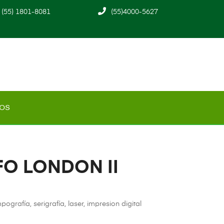
(55) 1801-8081
(55)4000-5627
os
O LONDON II
rafía, serigrafía, laser, impresion digital