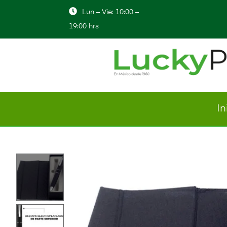
Lun – Vie: 10:00 –
19:00 hrs
In