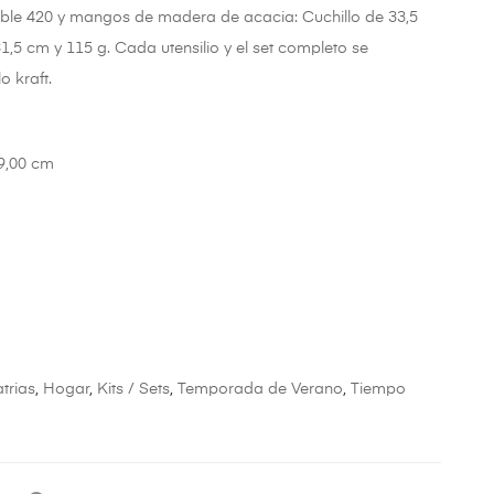
dable 420 y mangos de madera de acacia: Cuchillo de 33,5
1,5 cm y 115 g. Cada utensilio y el set completo se
o kraft.
29,00 cm
trias
,
Hogar
,
Kits / Sets
,
Temporada de Verano
,
Tiempo