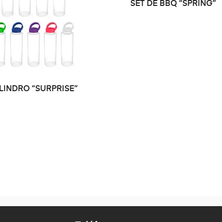
SET DE BBQ “SPRING”
SELECCIONAR
LINDRO “SURPRISE”
OPCIONES