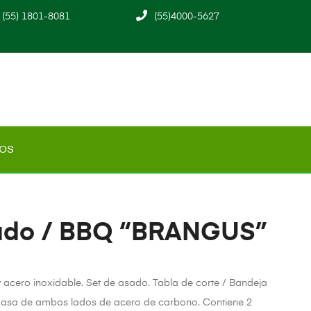
(55) 1801-8081
(55)4000-5627
os
sado / BBQ “BRANGUS”
 acero inoxidable. Set de asado. Tabla de corte / Bandeja
asa de ambos lados de acero de carbono. Contiene 2