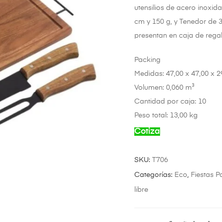
utensilios de acero inoxi
cm y 150 g, y Tenedor de 3
presentan en caja de regal
Packing
Medidas:
47,00 x 47,00 x 
Volumen:
0,060 m³
Cantidad por caja:
10
Peso total:
13,00 kg
Cotiza
SKU:
T706
Categorías:
Eco
,
Fiestas Pa
libre