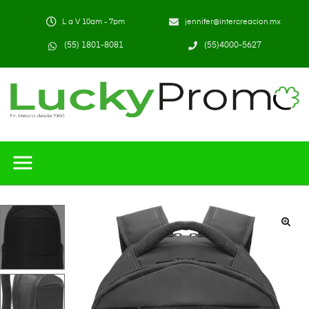
L a V 10am - 7pm
jennifer@intercreacion.mx
(55) 1801-8081
(55)4000-5627