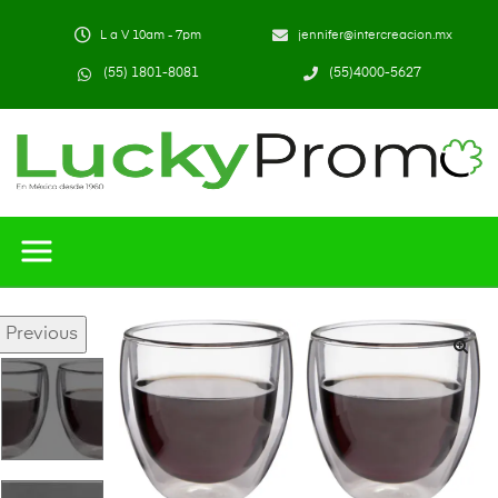
L a V 10am - 7pm
jennifer@intercreacion.mx
(55) 1801-8081
(55)4000-5627
Previous