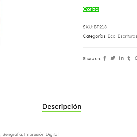
Cotiza
SKU:
BP218
Categorías:
Eco
,
Escritura
Share on:
Descripción
Serigrafía, Impresión Digital