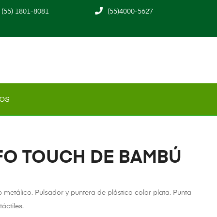
(55) 1801-8081
(55)4000-5627
os
FO TOUCH DE BAMBÚ
etálico. Pulsador y puntera de plástico color plata. Punta
áctiles.