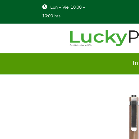
Lun – Vie: 10:00 –
19:00 hrs
In