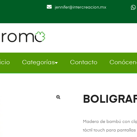
jennifer@intercreacion.mx
icio
Categorías
Contacto
Conócen
BOLIGRA
Madera de bambú con clip m
táctil touch para pantallas t