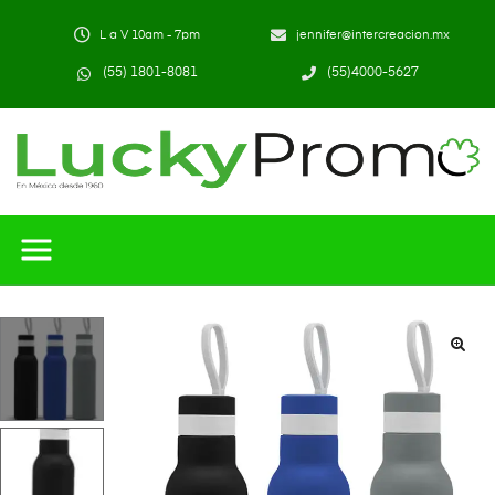
L a V 10am - 7pm
jennifer@intercreacion.mx
(55) 1801-8081
(55)4000-5627