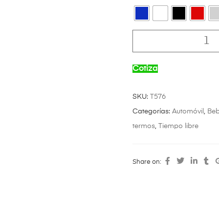
Cotiza
SKU:
T576
Categorías:
Automóvil
,
Beb
termos
,
Tiempo libre
Share on: