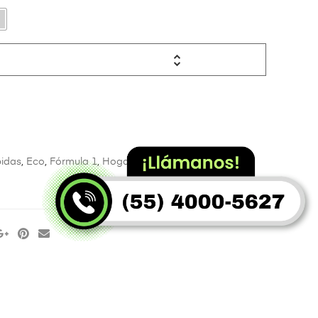
idas
,
Eco
,
Fórmula 1
,
Hogar
,
Home office
,
Tazas y