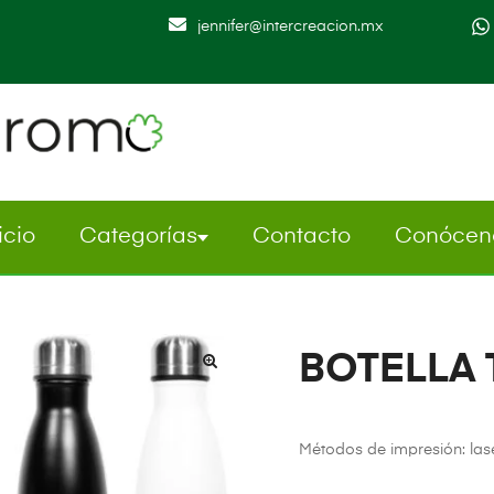
jennifer@intercreacion.mx
icio
Categorías
Contacto
Conócen
BOTELLA 
Métodos de impresión: las