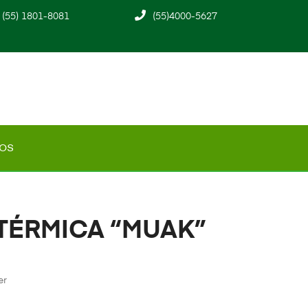
(55) 1801-8081
(55)4000-5627
os
TÉRMICA “MUAK”
er