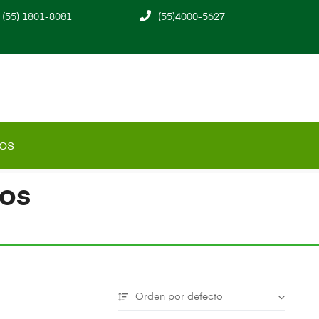
(55) 1801-8081
(55)4000-5627
os
ros
Orden por defecto