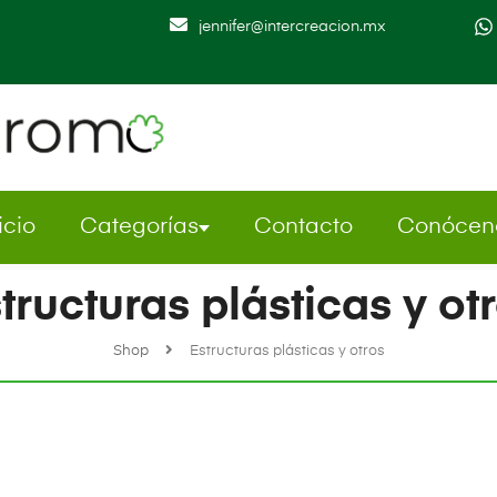
jennifer@intercreacion.mx
icio
Categorías
Contacto
Conócen
tructuras plásticas y ot
Shop
Estructuras plásticas y otros