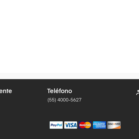
iente
Teléfono
(55) 4000-5627