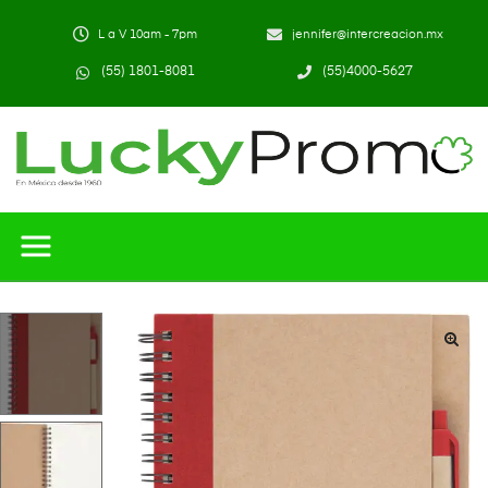
L a V 10am - 7pm
jennifer@intercreacion.mx
(55) 1801-8081
(55)4000-5627