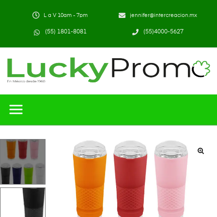
L a V 10am - 7pm
jennifer@intercreacion.mx
(55) 1801-8081
(55)4000-5627