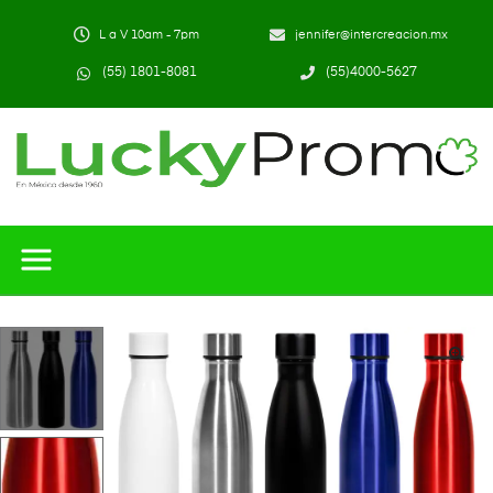
L a V 10am - 7pm
jennifer@intercreacion.mx
(55) 1801-8081
(55)4000-5627