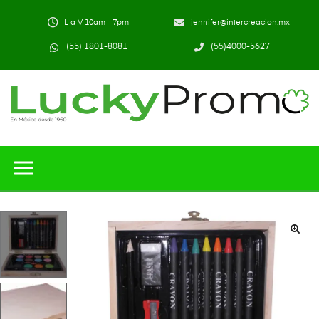
L a V 10am - 7pm
jennifer@intercreacion.mx
(55) 1801-8081
(55)4000-5627